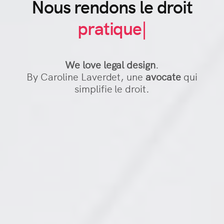
limp
Nous rendons le droit
prat
pratique
com
We love legal design
.
visu
By Caroline Laverdet, une
avocate
qui
acce
simplifie le droit.